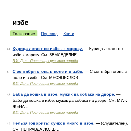
избе
Толкование
Перевод
Книги
Курица летает по избе - к морозу.
— Курица летает по
41
избе к морозу. См. ЗЕМЛЕДЕЛИЕ …
В.И. Даль. Пословицы русского народа
С сентября огонь в поле и в избе.
— С сентября огонь в
42
поле и в избе. См. МЕСЯЦЕСЛОВ …
В.И. Даль. Пословицы русского народа
Баба да кошка в избе, мужик да собака на дворе.
—
43
Баба да кошка в избе, мужик да собака на дворе. См. МУЖ
ЖЕНА …
В.И. Даль. Пословицы русского народа
Нельзя говорить: сучков много в избе.
— (слушателей).
44
См. НЕПРАВДА ЛОЖЬ …