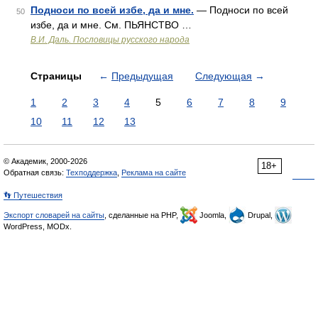
Подноси по всей избе, да и мне.
— Подноси по всей
50
избе, да и мне. См. ПЬЯНСТВО …
В.И. Даль. Пословицы русского народа
Страницы
←
Предыдущая
Следующая
→
1
2
3
4
5
6
7
8
9
10
11
12
13
© Академик, 2000-2026
18+
Обратная связь:
Техподдержка
,
Реклама на сайте
👣 Путешествия
Экспорт словарей на сайты
, сделанные на PHP,
Joomla,
Drupal,
WordPress, MODx.